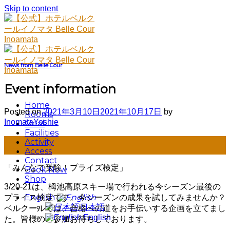
Skip to content
News from Belle Cour
Event information
Home
Posted on
2021年3月10日
2021年10月17日
by
Rooms
InomataYoshie
Meal
Facilities
10
Activity
Mar
Access
Contact
「みんなで受験！プライズ検定」
Book Now
Shop
3/20-21は、栂池高原スキー場で行われる今シーズン最後の
English
プライス検定です。今シーズンの成果を試してみませんか？
日本語
ベルクールでは、合格への道をお手伝いする企画を立てまし
English
た。皆様のご参加お待ちしております。