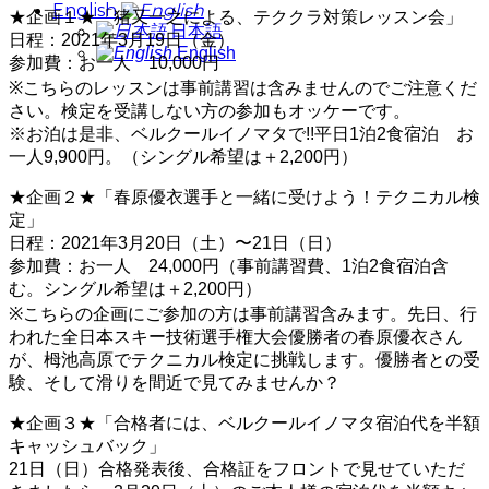
English
★企画１★「猪又一之による、テククラ対策レッスン会」
日本語
日程：2021年3月19日（金）
English
参加費：お一人 10,000円
※こちらのレッスンは事前講習は含みませんのでご注意くだ
さい。検定を受講しない方の参加もオッケーです。
※お泊は是非、ベルクールイノマタで!!平日1泊2食宿泊 お
一人9,900円。（シングル希望は＋2,200円）
★企画２★「春原優衣選手と一緒に受けよう！テクニカル検
定」
日程：2021年3月20日（土）〜21日（日）
参加費：お一人 24,000円（事前講習費、1泊2食宿泊含
む。シングル希望は＋2,200円）
※こちらの企画にご参加の方は事前講習含みます。先日、行
われた全日本スキー技術選手権大会優勝者の春原優衣さん
が、栂池高原でテクニカル検定に挑戦します。優勝者との受
験、そして滑りを間近で見てみませんか？
★企画３★「合格者には、ベルクールイノマタ宿泊代を半額
キャッシュバック」
21日（日）合格発表後、合格証をフロントで見せていただ