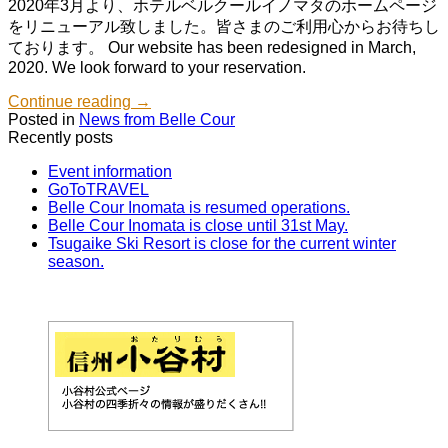
2020年3月より、ホテルベルクールイノマタのホームページ
をリニューアル致しました。皆さまのご利用心からお待ちし
ております。 Our website has been redesigned in March,
2020. We look forward to your reservation.
Continue reading
→
Posted in
News from Belle Cour
Recently posts
Event information
GoToTRAVEL
Belle Cour Inomata is resumed operations.
Belle Cour Inomata is close until 31st May.
Tsugaike Ski Resort is close for the current winter
season.