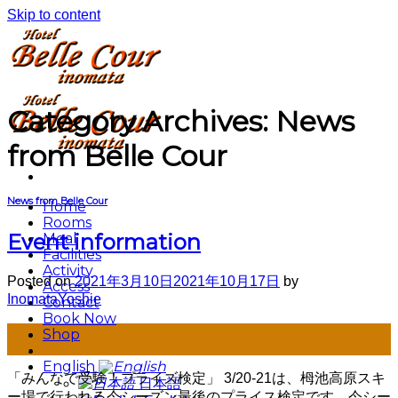
Skip to content
Category Archives:
News
from Belle Cour
News from Belle Cour
Home
Rooms
Event information
Meal
Facilities
Activity
Posted on
2021年3月10日
2021年10月17日
by
Access
InomataYoshie
Contact
Book Now
10
Shop
Mar
English
「みんなで受験！プライズ検定」 3/20-21は、栂池高原スキ
日本語
ー場で行われる今シーズン最後のプライス検定です。今シー