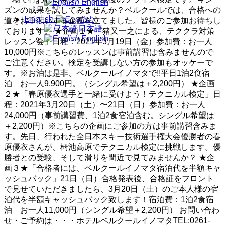
English
ズンの成果を試してみませんか？ベルクールでは、合格への
English
道をお手伝いする企画を立てました。皆様のご参加お待ちし
日本語
ております。 ★企画１★「猪又一之による、テククラ対策
English
レッスン会」日程：2021年3月19日（金）参加費：お一人
10,000円※こちらのレッスンは事前講習は含みませんので
ご注意ください。検定を受講しない方の参加もオッケーで
す。※お泊は是非、ベルクールイノマタで!!平日1泊2食宿
泊 お一人9,900円。（シングル希望は＋2,200円） ★企画
２★「春原優衣選手と一緒に受けよう！テクニカル検定」日
程：2021年3月20日（土）〜21日（日）参加費：お一人
24,000円（事前講習費、1泊2食宿泊含む。シングル希望は
＋2,200円）※こちらの企画にご参加の方は事前講習含みま
す。先日、行われた全日本スキー技術選手権大会優勝者の春
原優衣さんが、栂池高原でテクニカル検定に挑戦します。優
勝者との受験、そして滑りを間近で見てみませんか？ ★企
画３★「合格者には、ベルクールイノマタ宿泊代を半額キャ
ッシュバック」21日（日）合格発表後、合格証をフロント
で見せていただきましたら、3月20日（土）のご本人様の宿
泊代を半額キャッシュバック致します！宿泊費：1泊2食宿
泊 お一人11,000円（シングル希望＋2,200円） お問い合わ
せ・ご予約は・・・ホテルベルクールイノマタTEL:0261-