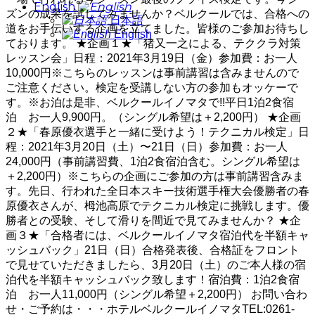
English
ズンの成果を試してみませんか？ベルクールでは、合格への
日本語
道をお手伝いする企画を立てました。皆様のご参加お待ちし
English
ております。 ★企画１★「猪又一之による、テククラ対策
レッスン会」日程：2021年3月19日（金）参加費：お一人
10,000円※こちらのレッスンは事前講習は含みませんので
ご注意ください。検定を受講しない方の参加もオッケーで
す。※お泊は是非、ベルクールイノマタで!!平日1泊2食宿
泊 お一人9,900円。（シングル希望は＋2,200円） ★企画
２★「春原優衣選手と一緒に受けよう！テクニカル検定」日
程：2021年3月20日（土）〜21日（日）参加費：お一人
24,000円（事前講習費、1泊2食宿泊含む。シングル希望は
＋2,200円）※こちらの企画にご参加の方は事前講習含みま
す。先日、行われた全日本スキー技術選手権大会優勝者の春
原優衣さんが、栂池高原でテクニカル検定に挑戦します。優
勝者との受験、そして滑りを間近で見てみませんか？ ★企
画３★「合格者には、ベルクールイノマタ宿泊代を半額キャ
ッシュバック」21日（日）合格発表後、合格証をフロント
で見せていただきましたら、3月20日（土）のご本人様の宿
泊代を半額キャッシュバック致します！宿泊費：1泊2食宿
泊 お一人11,000円（シングル希望＋2,200円） お問い合わ
せ・ご予約は・・・ホテルベルクールイノマタTEL:0261-