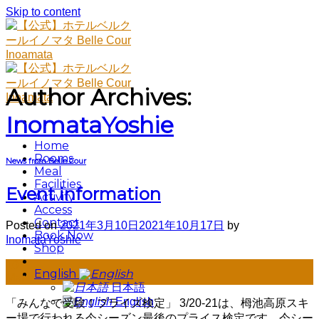
Skip to content
Author Archives:
InomataYoshie
Home
Rooms
News from Belle Cour
Meal
Facilities
Event information
Activity
Access
Contact
Posted on
2021年3月10日
2021年10月17日
by
Book Now
InomataYoshie
Shop
10
English
Mar
日本語
English
「みんなで受験！プライズ検定」 3/20-21は、栂池高原スキ
ー場で行われる今シーズン最後のプライス検定です。今シー