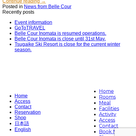
Continue reading
→
Posted in
News from Belle Cour
Recently posts
Event information
GoToTRAVEL
Belle Cour Inomata is resumed operations.
Belle Cour Inomata is close until 31st May.
Tsugaike Ski Resort is close for the current winter
season.
Home
Home
Rooms
Access
Meal
Contact
Facilities
Reservation
Activity
Shop
Access
日本語
Contact
English
Book Now