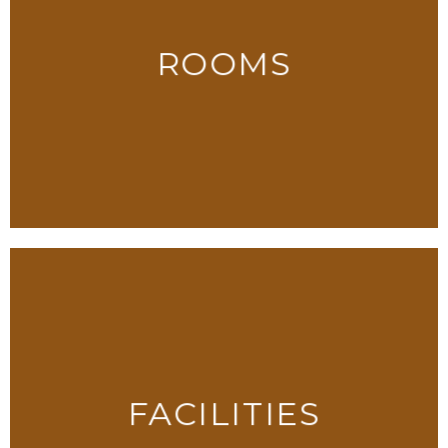
泊費：1泊2食宿泊 お一人11,000円（シングル希望＋2,200
円） [...]
ROOMS
FACILITIES