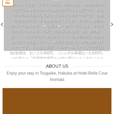
Mar
「みんなで受験！プライズ検定」 3/20-21は、栂池高原スキ
ー場で行われる今シーズン最後のプライス検定です。今シ
ーズンの成果を試してみませんか？ベルクールでは、合格
への道をお手伝いする企画を立てました。皆様のご参加お
待ちしております。 ★企画１★「猪又一之による、テクク
ラ対策レッスン会」日程：2021年3月19日（金）参加費：
お一人 10,000円※こちらのレッスンは事前講習は含みま
せんのでご注意ください。検定を受講しない方の参加もオ
ッケーです。※お泊は是非、ベルクールイノマタで!!平日1
泊2食宿泊 お一人9,900円。（シングル希望は＋2,200円）
★企画２★「春原優衣選手と一緒に受けよう！テクニカル
検定」日程：2021年3月20日（土）〜21日（日）参加費：
ABOUT US
お一人 24,000円（事前講習費、1泊2食宿泊含む。シング
Enjoy your stay in Tsugaike, Hakuba at Hotel Belle Cour
ル希望は＋2,200円）※こちらの企画にご参加の方は事前講
Inomata
習含みます。先日、行われた全日本スキー技術選手権大会
優勝者の春原優衣さんが、栂池高原でテクニカル検定に挑
戦します。優勝者との受験、そして滑りを間近で見てみま
せんか？ ★企画３★「合格者には、ベルクールイノマタ宿
泊代を半額キャッシュバック」21日（日）合格発表後、合
格証をフロントで見せていただきましたら、3月20日（土）
のご本人様の宿泊代を半額キャッシュバック致します！宿