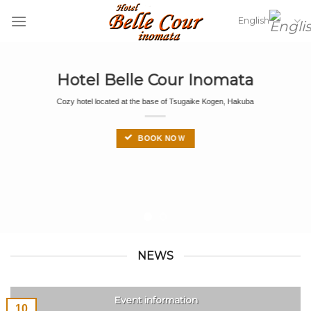
Skip
English
to
content
Hotel Belle Cour Inoma
ta
Cozy hotel located at the base of Tsugaike Kogen, Ha
kuba
BOOK NOＷ
NEWS
Event information
10