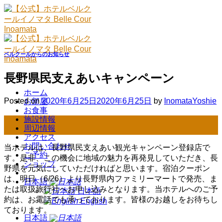
Skip
to
content
ベルクールからのお知らせ
長野県民支えあいキャンペーン
ホーム
Posted on
2020年6月25日
2020年6月25日
by
InomataYoshie
お部屋
お食事
施設情報
25
周辺情報
6月
アクセス
お問い合わせ
当ホテルは、長野県民支えあい観光キャンペーン登録店で
ご予約
す。是非、この機会に地域の魅力を再発見していただき、長
ショップ
野県を元気にしていただければと思います。宿泊クーポン
は、明日（6/26）より長野県内ファミリーマートで発売、ま
日本語
たは取扱旅行社へお申し込みとなります。当ホテルへのご予
日本語
約は、お電話でも承っております。皆様のお越しをお待ちし
English
ております。
日本語