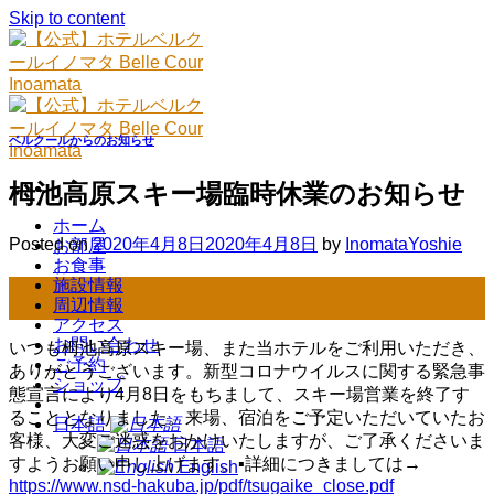
Skip to content
ベルクールからのお知らせ
栂池高原スキー場臨時休業のお知らせ
ホーム
Posted on
2020年4月8日
2020年4月8日
by
InomataYoshie
お部屋
お食事
施設情報
08
周辺情報
4月
アクセス
お問い合わせ
いつも栂池高原スキー場、また当ホテルをご利用いただき、
ご予約
ありがとうございます。新型コロナウイルスに関する緊急事
ショップ
態宣言により4月8日をもちまして、スキー場営業を終了す
ることとなりました。来場、宿泊をご予定いただいていたお
日本語
客様、大変ご迷惑をおかけいたしますが、ご了承くださいま
日本語
すようお願い申し上げます。▪詳細につきましては→
English
https://www.nsd-hakuba.jp/pdf/tsugaike_close.pdf