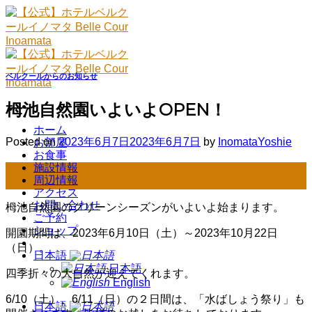
Skip
to
content
ベルクールからのお知らせ
栂池自然園いよいよOPEN！
ホーム
Posted on
2023年6月7日
2023年6月7日
by
InomataYoshie
お部屋
お食事
施設情報
07
周辺情報
6月
アクセス
お問い合わせ
栂池自然園のグリーンシーズンがいよいよ始まります。
ご予約
ショップ
開園期間は、2023年6月10日（土）～2023年10月22日
（日）。
日本語
日本語
四季折々の大自然が迎えてくれます。
English
6/10（土）、6/11（日）の２日間は、「水ばしょう祭り」も
日本語