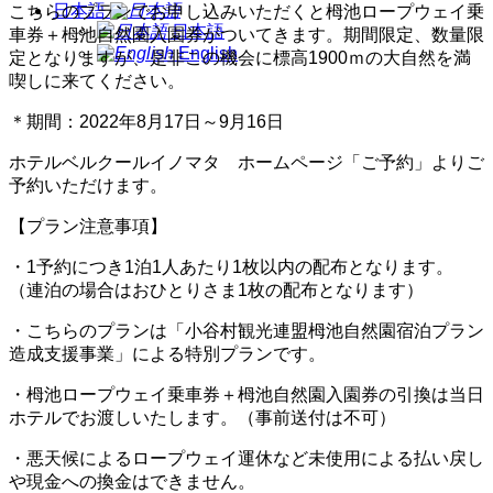
日本語
こちらのプランでお申し込みいただくと栂池ロープウェイ乗
日本語
車券＋栂池自然園入園券がついてきます。期間限定、数量限
English
定となりますが、是非この機会に標高1900ｍの大自然を満
喫しに来てください。
＊期間：2022年8月17日～9月16日
ホテルベルクールイノマタ ホームページ「ご予約」よりご
予約いただけます。
【プラン注意事項】
・1予約につき1泊1人あたり1枚以内の配布となります。
（連泊の場合はおひとりさま1枚の配布となります）
・こちらのプランは「小谷村観光連盟栂池自然園宿泊プラン
造成支援事業」による特別プランです。
・栂池ロープウェイ乗車券＋栂池自然園入園券の引換は当日
ホテルでお渡しいたします。（事前送付は不可）
・悪天候によるロープウェイ運休など未使用による払い戻し
や現金への換金はできません。