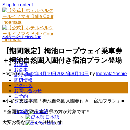
Skip to content
ベルクールからのお知らせ
【期間限定】栂池ロープウェイ乗車券
＋栂池自然園入園付き宿泊プラン登場
ホーム
お部屋
お食事
Posted on
2022年8月10日
2022年8月10日
by
InomataYoshie
施設情報
周辺情報
10
アクセス
8月
お問い合わせ
ご予約
■小谷村支援事業「栂池自然園入園券付き 宿泊プラン」■
ショップ
日本語
＊全国すべての都道府県の方が対象です＊
日本語
大変お得なプランが登場です！
English